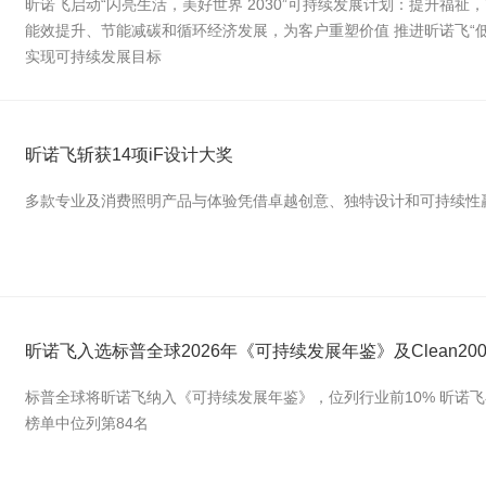
昕诺飞启动“闪亮生活，美好世界 2030”可持续发展计划：提升福
能效提升、节能减碳和循环经济发展，为客户重塑价值 推进昕诺飞“低
实现可持续发展目标
昕诺飞斩获14项iF设计大奖
多款专业及消费照明产品与体验凭借卓越创意、独特设计和可持续性
昕诺飞入选标普全球2026年《可持续发展年鉴》及Clean20
标普全球将昕诺飞纳入《可持续发展年鉴》，位列行业前10% 昕诺飞在Corporat
榜单中位列第84名