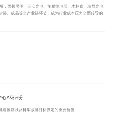
信号后，西顿照明、三安光电、施耐德电器、木林森、瑞晟光电
、封装、成品等全产业链环节，成为行业成本压力全面传导的
中心A级评分
机遇披露以及科学减排目标设定的重要价值