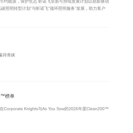
祉，节约能源，保护生态 昕诺飞全新可持续发展计划以创新驱动
碳照明转型计划”与昕诺飞“循环照明服务”发展，助力客户
赢得青睐
0™榜单
e Knights与As You Sow的2026年度Clean200™